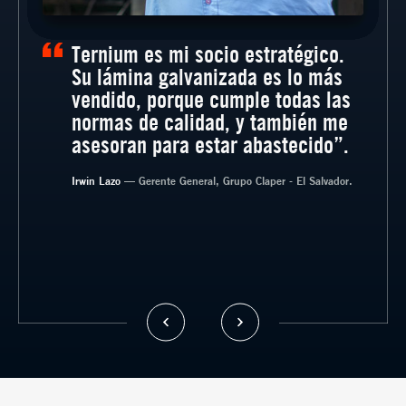
Ternium es mi socio estratégico.
Su lámina galvanizada es lo más
vendido, porque cumple todas las
normas de calidad, y también me
asesoran para estar abastecido”.
— Gerente General, CORASA, Guatemala.
— Sub Gerente Administrativo,
— Tecnometales, Costa Rica.
Electropuertas, Guatemala
Irwin Lazo
— Gerente General, Grupo Claper - El Salvador.
— Gerente de Ventas, Aceros de Guatemala.
— Gerente, DIMACO, San Marcos, Guatemala.
— Gerente de Proyectos, SOLCON,
Guatemala.
— Gerente General, Imp. La Económica.
El Salvador.