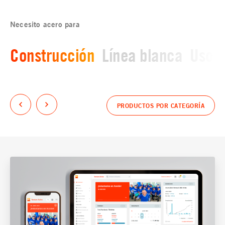
Necesito acero para
Construcción
Línea blanca
Uso i
PRODUCTOS POR CATEGORÍA