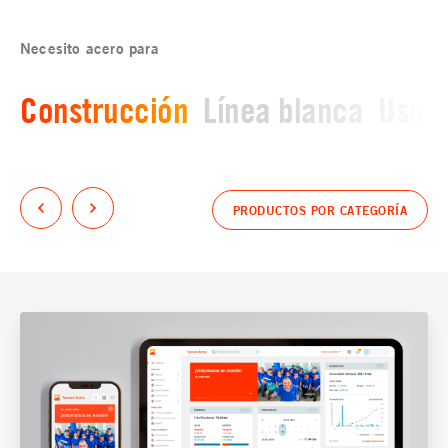
Necesito acero para
Construcción
Línea blanca
Uso i
PRODUCTOS POR CATEGORÍA