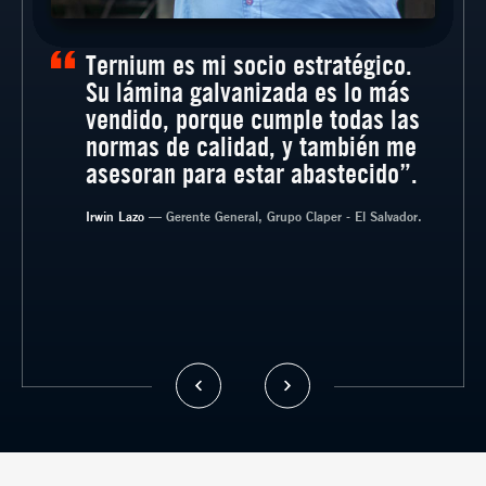
Ternium es mi socio estratégico.
Su lámina galvanizada es lo más
vendido, porque cumple todas las
normas de calidad, y también me
asesoran para estar abastecido”.
— Gerente General, CORASA, Guatemala.
— Sub Gerente Administrativo,
— Tecnometales, Costa Rica.
Electropuertas, Guatemala
Irwin Lazo
— Gerente General, Grupo Claper - El Salvador.
— Gerente de Ventas, Aceros de Guatemala.
— Gerente, DIMACO, San Marcos, Guatemala.
— Gerente de Proyectos, SOLCON,
Guatemala.
— Gerente General, Imp. La Económica.
El Salvador.